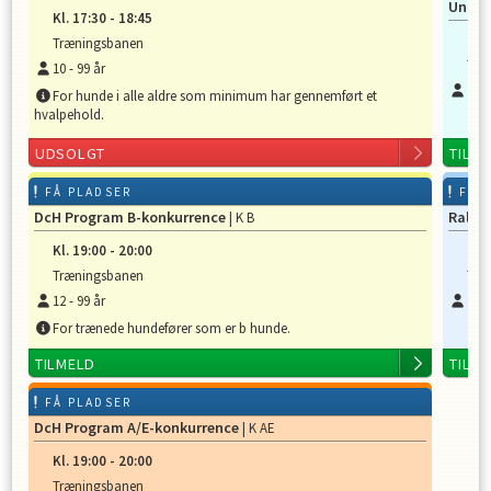
Unghu
Kl.
17:30
-
18:45
Kl.
Træningsbanen
Træ
10
-
99
år
10
-
For hunde i alle aldre som minimum har gennemført et
hvalpehold.
UDSOLGT
TILM
FÅ PLADSER
FÅ 
DcH Program B-konkurrence
Rally
| K B
Kl.
19:00
-
20:00
Kl.
Træningsbanen
Træ
12
-
99
år
10
-
For trænede hundefører som er b hunde.
TILMELD
TILM
FÅ PLADSER
DcH Program A/E-konkurrence
| K AE
Kl.
19:00
-
20:00
Træningsbanen