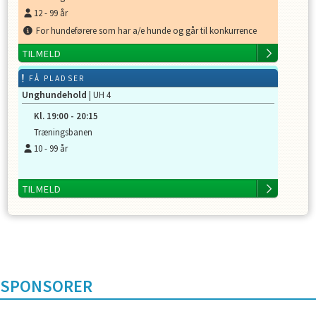
12
-
99
år
For hundeførere som har a/e hunde og går til konkurrence
TILMELD
FÅ PLADSER
Unghundehold
| UH 4
Kl.
19:00
-
20:15
Træningsbanen
10
-
99
år
TILMELD
SPONSORER