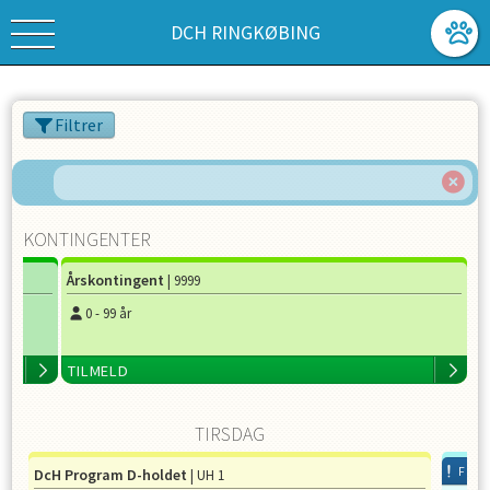
DCH RINGKØBING
Filtrer
KONTINGENTER
Årskontingent
| 9999
0
-
99
år
TILMELD
TIRSDAG
FÅ 
DcH Program D-holdet
| UH 1