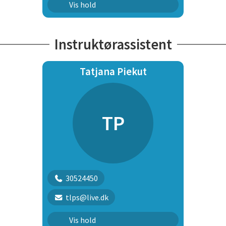
Unghundehold
Vis hold
Unghundehold
Instruktørassistent
Tatjana Piekut
TP
30524450
tlps@live.dk
Unghundehold
Vis hold