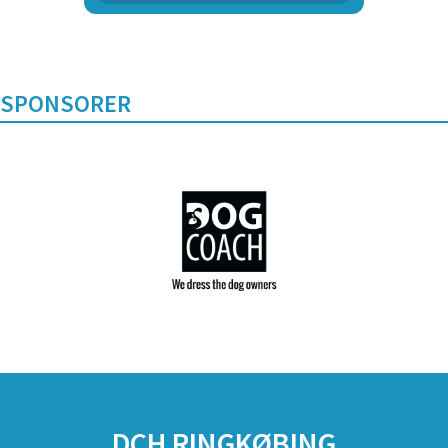
Unghundehold
SPONSORER
DCH RINGKØBING