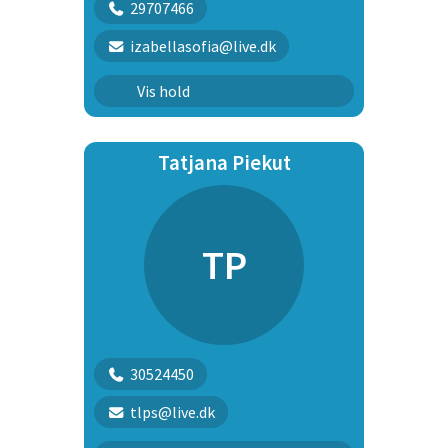
29707466
izabellasofia@live.dk
Unghundehold
Vis hold
Tatjana Piekut
TP
30524450
tlps@live.dk