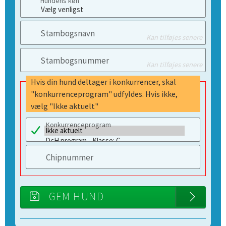
Hundens køn
Stambogsnavn
Kan tilføjes senere
Stambogsnummer
Kan tilføjes senere
Hvis din hund deltager i konkurrencer, skal
"konkurrenceprogram" udfyldes. Hvis ikke,
vælg "Ikke aktuelt"
Konkurrenceprogram
Chipnummer
GEM HUND