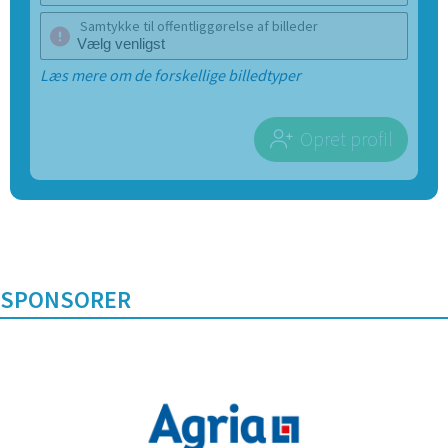
Samtykke til offentliggørelse af billeder
Læs mere om de forskellige billedtyper
Opret profil
SPONSORER